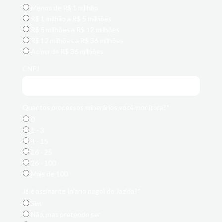
Menos de R$ 1 milhão
R$ 1 milhão a R$ 5 milhões
R$ 5 milhões a R$ 12 milhões
R$ 12 milhões a R$ 36 milhões
Acima de R$ 36 milhões
CNPJ
Quantos processos minerários você monitora?*
0
1 - 3
4 - 15
16 - 25
26 - 100
Mais de 100
Já é assinante (plano pago) do Jazida?*
Sim
Não, mas pretendo ser