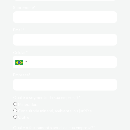
Sobrenome*
Email*
Celular*
Empresa*
Qual é o segmento da sua empresa?*
Mineradora
Consultoria mineral, ambiental ou jurídica
Outro
Qual é o faturamento anual da sua empresa?*