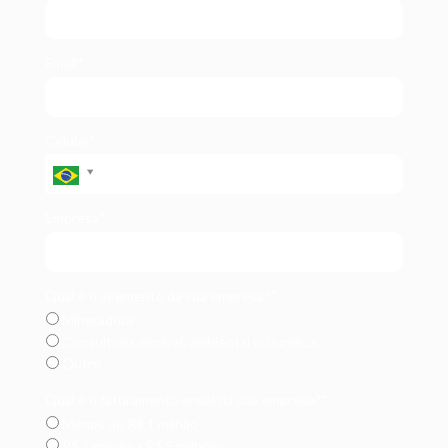
Email*
Celular*
Empresa*
Qual é o segmento da sua empresa?*
Mineradora
Consultoria mineral, ambiental ou jurídica
Outro
Qual é o faturamento anual da sua empresa?*
Menos de R$ 1 milhão
R$ 1 milhão a R$ 5 milhões