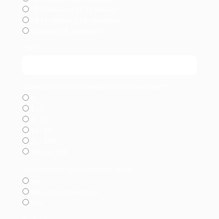
R$ 5 milhões a R$ 12 milhões
R$ 12 milhões a R$ 36 milhões
Acima de R$ 36 milhões
CNPJ
Quantos processos minerários você monitora?*
0
1 - 3
4 - 15
16 - 25
26 - 100
Mais de 100
Já é assinante (plano pago) do Jazida?*
Sim
Não, mas pretendo ser
Não